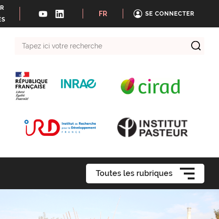
ER
FR
SE CONNECTER
ÉS
Tapez
ici
votre
recherche
Toutes les rubriques