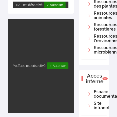
Ressource
et Eléonore Charvolin-
HAL est désactivé.
✓ Autoriser
des plante
Lemaire, Ingénieure
Ressource
d'Etude INRAE (UMR
animales
GABI, Département
Génétique Animale) est
Ressource
forestières
nommée responsable
opérationnelle.
Ressources
l'environn
Ressource
microbienn
YouTube est désactivé.
✓ Autoriser
Accès
interne
Espace
documenta
Site
intranet