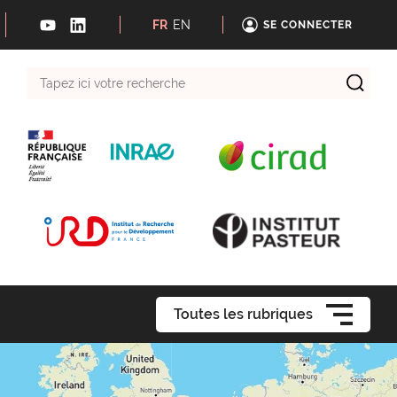
FR
EN
SE CONNECTER
Tapez
ici
votre
recherche
Toutes les rubriques